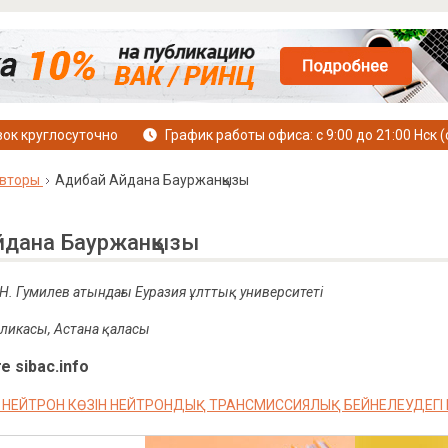
ок круглосуточно
График работы офиса: с 9:00 до 21:00 Нск (
вторы
Адибай Айдана Бауржанқызы
йдана Бауржанқызы
Н. Гумилев атындағы Еуразия ұлттық университеті
ликасы, Астана қаласы
е sibac.info
 НЕЙТРОН КӨЗІН НЕЙТРОНДЫҚ ТРАНСМИССИЯЛЫҚ БЕЙНЕЛЕУДЕГІ 