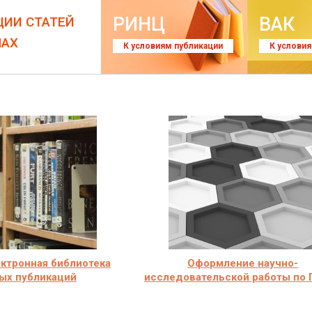
РИНЦ
ВАК
ЦИИ СТАТЕЙ
ЛАХ
К условиям публикации
К услови
лектронная библиотека
Оформление научно-
ых публикаций
исследовательской работы по 