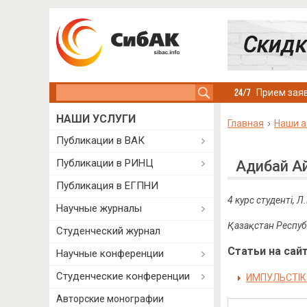
Search this site
Прием заяв
НАШИ УСЛУГИ
Главная
Наши а
Публикации в ВАК
Публикации в РИНЦ
Адибай А
Публикация в ЕГПНИ
4 курс студенті,
Л.
Научные журналы
Қазақстан Респуб
Студенческий журнал
Статьи на сайт
Научные конференции
Студенческие конференции
ИМПУЛЬСТІК
Авторские монографии