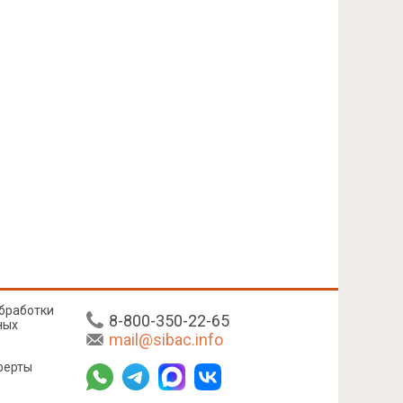
бработки
8-800-350-22-65
ных
mail@sibac.info
ферты