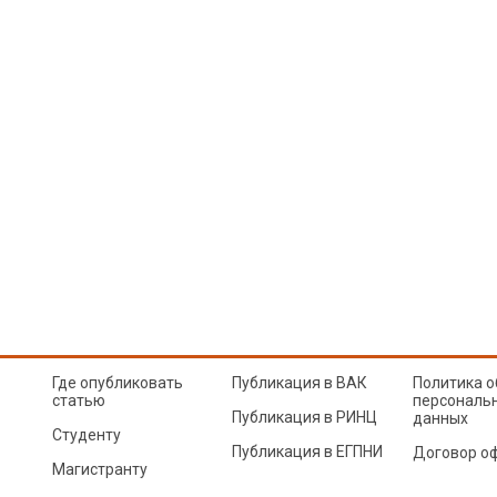
Где опубликовать
Публикация в ВАК
Политика о
статью
персональ
Публикация в РИНЦ
данных
Студенту
Публикация в ЕГПНИ
Договор о
Магистранту