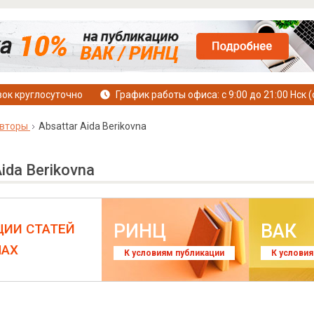
ок круглосуточно
График работы офиса: с 9:00 до 21:00 Нск (
вторы
Absattar Aida Berikovna
ida Berikovna
РИНЦ
ВАК
ЦИИ СТАТЕЙ
ЛАХ
К условиям публикации
К услови